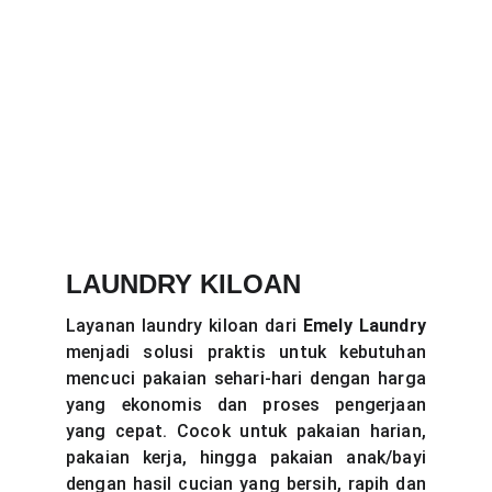
Emely Laundry siap memberikan
kenyamanan serta kualitas terbaik untuk
setiap cucian Anda.
LAUNDRY KILOAN
Layanan laundry kiloan dari
Emely Laundry
menjadi solusi praktis untuk kebutuhan
mencuci pakaian sehari-hari dengan harga
yang ekonomis dan proses pengerjaan
yang cepat. Cocok untuk pakaian harian,
pakaian kerja, hingga pakaian anak/bayi
dengan hasil cucian yang bersih, rapih dan